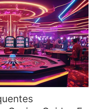
quentes