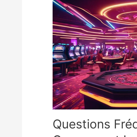
Questions Fré