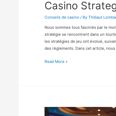
Casino Strate
Conseils de casino
/ By
Thibaut Lomba
Nous sommes tous fascinés par le mond
stratégie se rencontrent dans un tourbi
les stratégies de jeu ont évolué, suiv
des règlements. Dans cet article, nous
Évolutions
Read More »
Marquantes
Des
Casino
Strategies
Décryptées