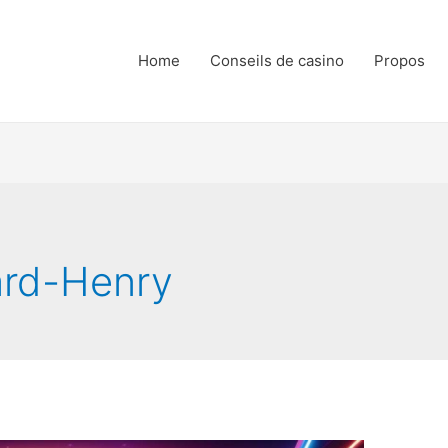
Home
Conseils de casino
Propos
ard-Henry