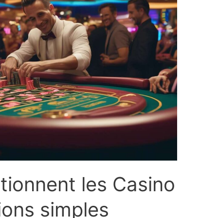
ionnent les Casino
tions simples