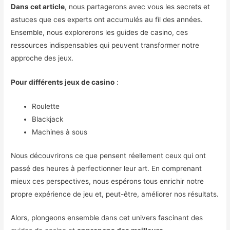
Dans cet article
, nous partagerons avec vous les secrets et
astuces que ces experts ont accumulés au fil des années.
Ensemble, nous explorerons les guides de casino, ces
ressources indispensables qui peuvent transformer notre
approche des jeux.
Pour différents jeux de casino
:
Roulette
Blackjack
Machines à sous
Nous découvrirons ce que pensent réellement ceux qui ont
passé des heures à perfectionner leur art. En comprenant
mieux ces perspectives, nous espérons tous enrichir notre
propre expérience de jeu et, peut-être, améliorer nos résultats.
Alors, plongeons ensemble dans cet univers fascinant des