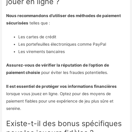
jouer en ligne ?
Nous recommandons d’utiliser des méthodes de paiement
sécurisées
telles que :
Les cartes de crédit
Les portefeuilles électroniques comme PayPal
Les virements bancaires
Assurez-vous de vérifier la réputation de l’option de
paiement choisie
pour éviter les fraudes potentielles.
Il est essentiel de protéger vos informations financières
lorsque vous jouez en ligne. Optez pour des moyens de
paiement fiables pour une expérience de jeu plus sûre et
sereine.
Existe-t-il des bonus spécifiques