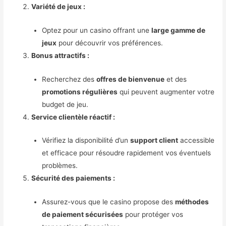
Variété de jeux :
Optez pour un casino offrant une
large gamme de
jeux
pour découvrir vos préférences.
Bonus attractifs :
Recherchez des
offres de bienvenue
et des
promotions régulières
qui peuvent augmenter votre
budget de jeu.
Service clientèle réactif :
Vérifiez la disponibilité d’un
support client
accessible
et efficace pour résoudre rapidement vos éventuels
problèmes.
Sécurité des paiements :
Assurez-vous que le casino propose des
méthodes
de paiement sécurisées
pour protéger vos