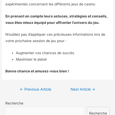
expérimentés concernant les différents jeux de casino.
En prenant en compte leurs astuces, stratégies et conseils,
vous êtes mieux équipé pour affronter l’univers du jeu.
N’oubliez pas d’appliquer ces précieuses informations lors de
votre prochaine session de jeu pour :
Augmenter vos chances de succès
Maximiser le plaisir
Bonne chance et amusez-vous bien !
Navigation
←
Previous Article
Next Article
→
de
Recherche
l’article
Recherche