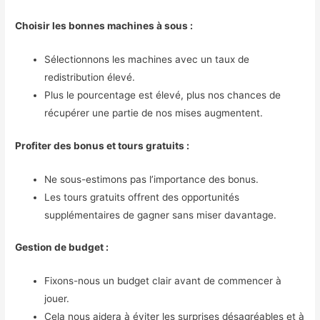
Choisir les bonnes machines à sous :
Sélectionnons les machines avec un taux de
redistribution élevé.
Plus le pourcentage est élevé, plus nos chances de
récupérer une partie de nos mises augmentent.
Profiter des bonus et tours gratuits :
Ne sous-estimons pas l’importance des bonus.
Les tours gratuits offrent des opportunités
supplémentaires de gagner sans miser davantage.
Gestion de budget :
Fixons-nous un budget clair avant de commencer à
jouer.
Cela nous aidera à éviter les surprises désagréables et à