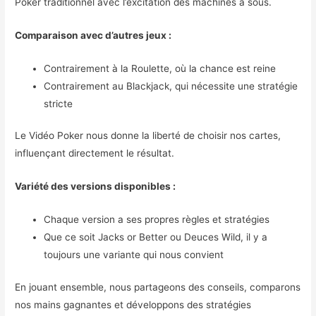
Poker traditionnel avec l’excitation des machines à sous.
Comparaison avec d’autres jeux :
Contrairement à la Roulette, où la chance est reine
Contrairement au Blackjack, qui nécessite une stratégie
stricte
Le Vidéo Poker nous donne la liberté de choisir nos cartes,
influençant directement le résultat.
Variété des versions disponibles :
Chaque version a ses propres règles et stratégies
Que ce soit Jacks or Better ou Deuces Wild, il y a
toujours une variante qui nous convient
En jouant ensemble, nous partageons des conseils, comparons
nos mains gagnantes et développons des stratégies