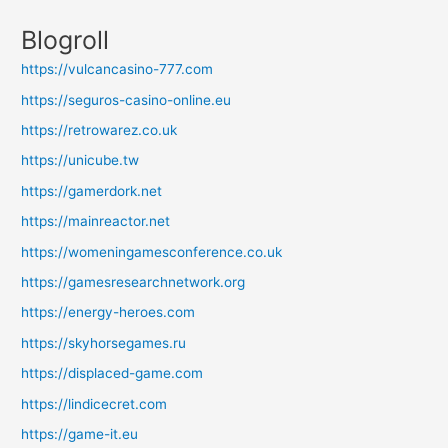
Blogroll
https://vulcancasino-777.com
https://seguros-casino-online.eu
https://retrowarez.co.uk
https://unicube.tw
https://gamerdork.net
https://mainreactor.net
https://womeningamesconference.co.uk
https://gamesresearchnetwork.org
https://energy-heroes.com
https://skyhorsegames.ru
https://displaced-game.com
https://lindicecret.com
https://game-it.eu