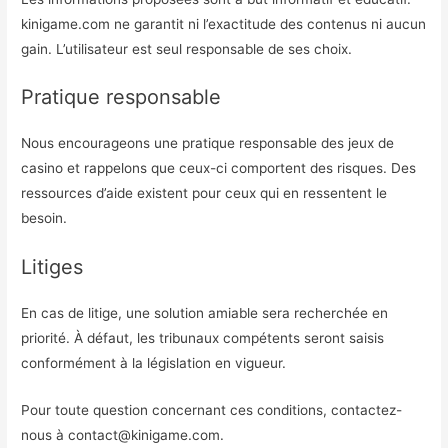
kinigame.com ne garantit ni l’exactitude des contenus ni aucun
gain. L’utilisateur est seul responsable de ses choix.
Pratique responsable
Nous encourageons une pratique responsable des jeux de
casino et rappelons que ceux-ci comportent des risques. Des
ressources d’aide existent pour ceux qui en ressentent le
besoin.
Litiges
En cas de litige, une solution amiable sera recherchée en
priorité. À défaut, les tribunaux compétents seront saisis
conformément à la législation en vigueur.
Pour toute question concernant ces conditions, contactez-
nous à
contact@kinigame.com
.