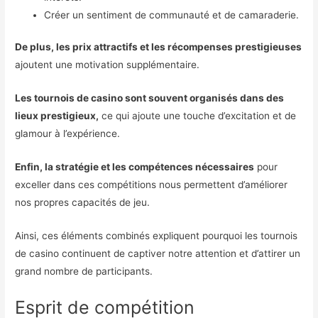
Créer un sentiment de communauté et de camaraderie.
De plus, les prix attractifs et les récompenses prestigieuses
ajoutent une motivation supplémentaire.
Les tournois de casino sont souvent organisés dans des
lieux prestigieux,
ce qui ajoute une touche d’excitation et de
glamour à l’expérience.
Enfin, la stratégie et les compétences nécessaires
pour
exceller dans ces compétitions nous permettent d’améliorer
nos propres capacités de jeu.
Ainsi, ces éléments combinés expliquent pourquoi les tournois
de casino continuent de captiver notre attention et d’attirer un
grand nombre de participants.
Esprit de compétition