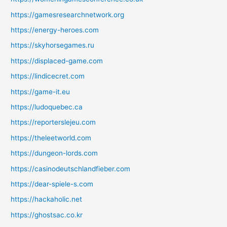
https://gamesresearchnetwork.org
https://energy-heroes.com
https://skyhorsegames.ru
https://displaced-game.com
https://lindicecret.com
https://game-it.eu
https://ludoquebec.ca
https://reporterslejeu.com
https://theleetworld.com
https://dungeon-lords.com
https://casinodeutschlandfieber.com
https://dear-spiele-s.com
https://hackaholic.net
https://ghostsac.co.kr