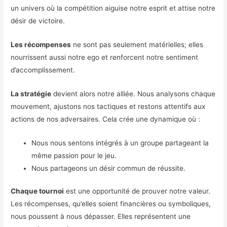
un univers où la compétition aiguise notre esprit et attise notre
désir de victoire.
Les récompenses
ne sont pas seulement matérielles; elles
nourrissent aussi notre ego et renforcent notre sentiment
d’accomplissement.
La stratégie
devient alors notre alliée. Nous analysons chaque
mouvement, ajustons nos tactiques et restons attentifs aux
actions de nos adversaires. Cela crée une dynamique où :
Nous nous sentons intégrés à un groupe partageant la
même passion pour le jeu.
Nous partageons un désir commun de réussite.
Chaque tournoi
est une opportunité de prouver notre valeur.
Les récompenses, qu’elles soient financières ou symboliques,
nous poussent à nous dépasser. Elles représentent une