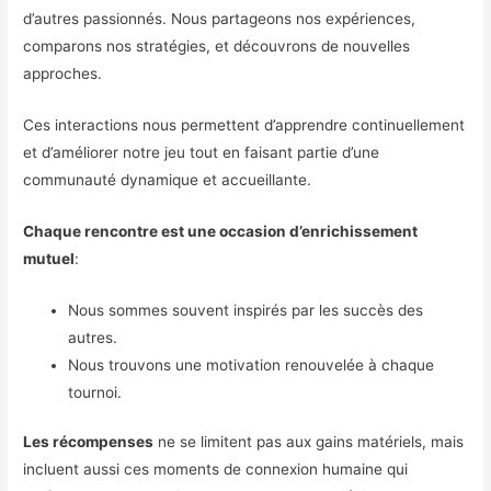
d’autres passionnés. Nous partageons nos expériences,
comparons nos stratégies, et découvrons de nouvelles
approches.
Ces interactions nous permettent d’apprendre continuellement
et d’améliorer notre jeu tout en faisant partie d’une
communauté dynamique et accueillante.
Chaque rencontre est une occasion d’enrichissement
mutuel
:
Nous sommes souvent inspirés par les succès des
autres.
Nous trouvons une motivation renouvelée à chaque
tournoi.
Les récompenses
ne se limitent pas aux gains matériels, mais
incluent aussi ces moments de connexion humaine qui