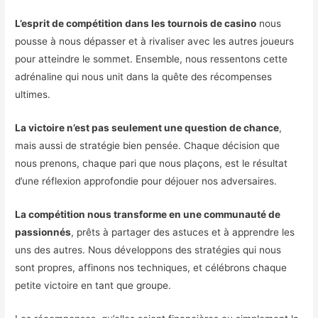
L’esprit de compétition dans les tournois de casino
nous
pousse à nous dépasser et à rivaliser avec les autres joueurs
pour atteindre le sommet. Ensemble, nous ressentons cette
adrénaline qui nous unit dans la quête des récompenses
ultimes.
La victoire n’est pas seulement une question de chance
,
mais aussi de stratégie bien pensée. Chaque décision que
nous prenons, chaque pari que nous plaçons, est le résultat
d’une réflexion approfondie pour déjouer nos adversaires.
La compétition nous transforme en une communauté de
passionnés
, prêts à partager des astuces et à apprendre les
uns des autres. Nous développons des stratégies qui nous
sont propres, affinons nos techniques, et célébrons chaque
petite victoire en tant que groupe.