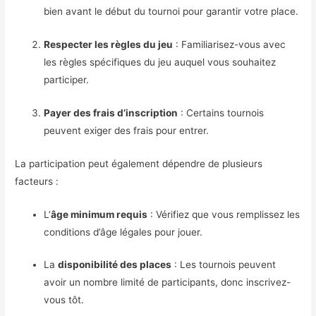
bien avant le début du tournoi pour garantir votre place.
Respecter les règles du jeu
: Familiarisez-vous avec
les règles spécifiques du jeu auquel vous souhaitez
participer.
Payer des frais d’inscription
: Certains tournois
peuvent exiger des frais pour entrer.
La participation peut également dépendre de plusieurs
facteurs :
L’
âge minimum requis
: Vérifiez que vous remplissez les
conditions d’âge légales pour jouer.
La
disponibilité des places
: Les tournois peuvent
avoir un nombre limité de participants, donc inscrivez-
vous tôt.