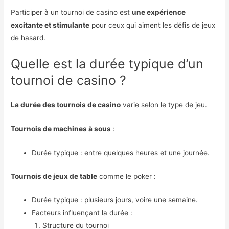
Participer à un tournoi de casino est
une expérience
excitante et stimulante
pour ceux qui aiment les défis de jeux
de hasard.
Quelle est la durée typique d’un
tournoi de casino ?
La durée des tournois de casino
varie selon le type de jeu.
Tournois de machines à sous
:
Durée typique : entre quelques heures et une journée.
Tournois de jeux de table
comme le poker :
Durée typique : plusieurs jours, voire une semaine.
Facteurs influençant la durée :
Structure du tournoi