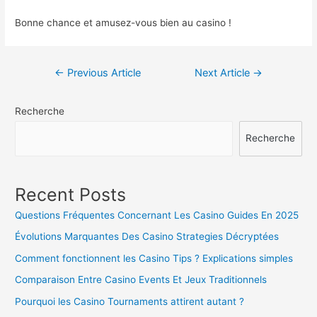
Bonne chance et amusez-vous bien au casino !
Navigation
←
Previous Article
Next Article
→
de
Recherche
l’article
Recherche
Recent Posts
Questions Fréquentes Concernant Les Casino Guides En 2025
Évolutions Marquantes Des Casino Strategies Décryptées
Comment fonctionnent les Casino Tips ? Explications simples
Comparaison Entre Casino Events Et Jeux Traditionnels
Pourquoi les Casino Tournaments attirent autant ?