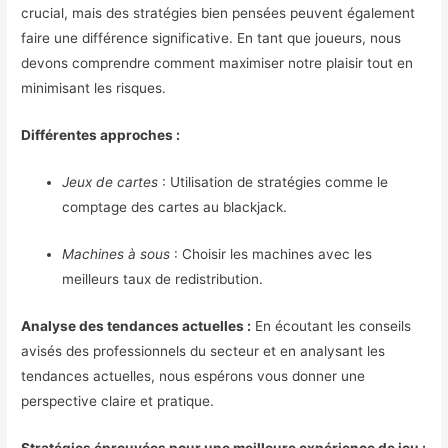
crucial, mais des stratégies bien pensées peuvent également
faire une différence significative. En tant que joueurs, nous
devons comprendre comment maximiser notre plaisir tout en
minimisant les risques.
Différentes approches :
Jeux de cartes
: Utilisation de stratégies comme le
comptage des cartes au blackjack.
Machines à sous
: Choisir les machines avec les
meilleurs taux de redistribution.
Analyse des tendances actuelles :
En écoutant les conseils
avisés des professionnels du secteur et en analysant les
tendances actuelles, nous espérons vous donner une
perspective claire et pratique.
Stratégies éprouvées pour une meilleure expérience de jeu :