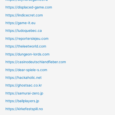
https://displaced-game.com
https://lindicecret.com
https://game-it.eu
https://ludoquebec.ca
https://reporterslejeu.com
https://theleetworld.com
https://dungeon-lords.com
https://casinodeutschlandfieber.com
https://dear-spiele-s.com
https://hackaholic.net
https://ghostsac.co.kr
https://samurai-zero.jp
https://ballplayers.jp
https://kirkefestspill.no