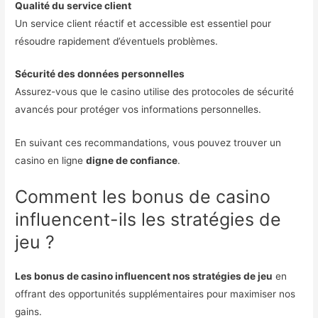
Qualité du service client
Un service client réactif et accessible est essentiel pour
résoudre rapidement d’éventuels problèmes.
Sécurité des données personnelles
Assurez-vous que le casino utilise des protocoles de sécurité
avancés pour protéger vos informations personnelles.
En suivant ces recommandations, vous pouvez trouver un
casino en ligne
digne de confiance
.
Comment les bonus de casino
influencent-ils les stratégies de
jeu ?
Les bonus de casino influencent nos stratégies de jeu
en
offrant des opportunités supplémentaires pour maximiser nos
gains.