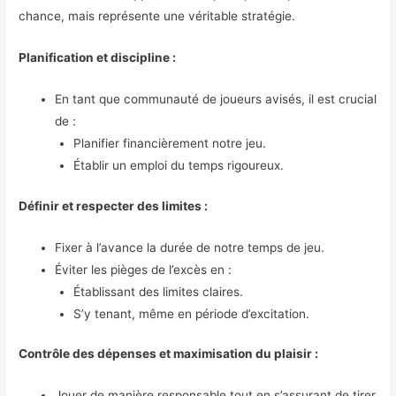
chance, mais représente une véritable stratégie.
Planification et discipline :
En tant que communauté de joueurs avisés, il est crucial
de :
Planifier financièrement notre jeu.
Établir un emploi du temps rigoureux.
Définir et respecter des limites :
Fixer à l’avance la durée de notre temps de jeu.
Éviter les pièges de l’excès en :
Établissant des limites claires.
S’y tenant, même en période d’excitation.
Contrôle des dépenses et maximisation du plaisir :
Jouer de manière responsable tout en s’assurant de tirer