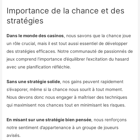
Importance de la chance et des
stratégies
Dans le monde des casinos
, nous savons que la chance joue
un rôle crucial, mais il est tout aussi essentiel de développer
des stratégies efficaces. Notre communauté de passionnés de
jeux comprend l’importance d’équilibrer l’excitation du hasard
avec une planification réfléchie.
Sans une stratégie solide
, nos gains peuvent rapidement
s’évaporer, même si la chance nous sourit à tout moment.
Nous devons donc nous engager à maîtriser des techniques
qui maximisent nos chances tout en minimisant les risques.
En misant sur une stratégie bien pensée
, nous renforçons
notre sentiment d’appartenance à un groupe de joueurs
avisés.