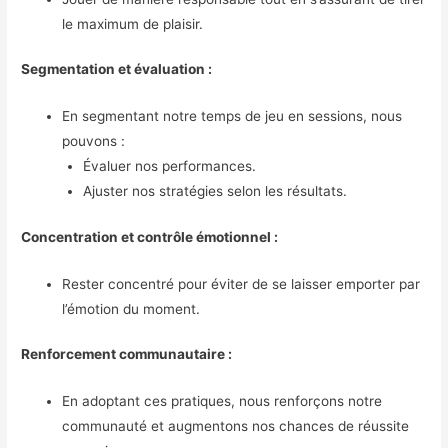
le maximum de plaisir.
Segmentation et évaluation :
En segmentant notre temps de jeu en sessions, nous
pouvons :
Évaluer nos performances.
Ajuster nos stratégies selon les résultats.
Concentration et contrôle émotionnel :
Rester concentré pour éviter de se laisser emporter par
l’émotion du moment.
Renforcement communautaire :
En adoptant ces pratiques, nous renforçons notre
communauté et augmentons nos chances de réussite